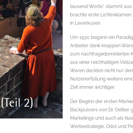
tausend Worte“, stammt aus di
brachte erste Lichtreklamen
in Leverkusen.
Um 1930 begann ein Paradi
Anbieter dank knappen Ware
zum nachfragedominierten K
aus einer reichhaltigen Viel
Waren deckten nicht nur den
Nutzenerfüllung weitere em
Zeit immer wichtiger.
Der Beginn der ersten Marke
Backpulvers von Dr. Oetker 
Marketings und auch als klass
Werbestrategie. Odol und Per