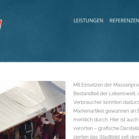
LEISTUNGEN
REFERENZE
Mit Einsetzen der Massenp
Bestandteil der Lebenswelt
Verbraucher konnten dadurch
Markenartikel gewannen an B
merklich durch. Hier ist auc
verorten – grafische Darste
zierten das Stadtbild seit de