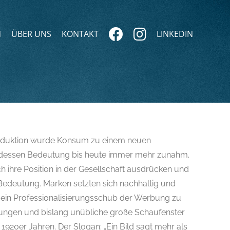
N
ÜBER UNS
KONTAKT
LINKEDIN
roduktion wurde Konsum zu einem neuen
, dessen Bedeutung bis heute immer mehr zunahm.
 ihre Position in der Gesellschaft ausdrücken und
edeutung. Marken setzten sich nachhaltig und
h ein Professionalisierungs­schub der Werbung zu
llungen und bislang unübliche große Schaufenster
n 1920er Jahren. Der Slogan: „Ein Bild sagt mehr als