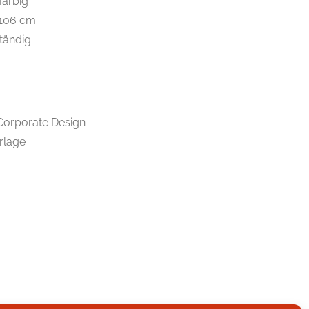
farbig
 106 cm
tändig
Corporate Design
rlage