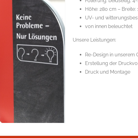
Folierung: beidseitig, 4-
Höhe: 280 cm – Breite:
UV- und witterungsbes
von innen beleuchtet
Unsere Leistungen:
Re-Design in unserem 
Erstellung der Druckvo
Druck und Montage