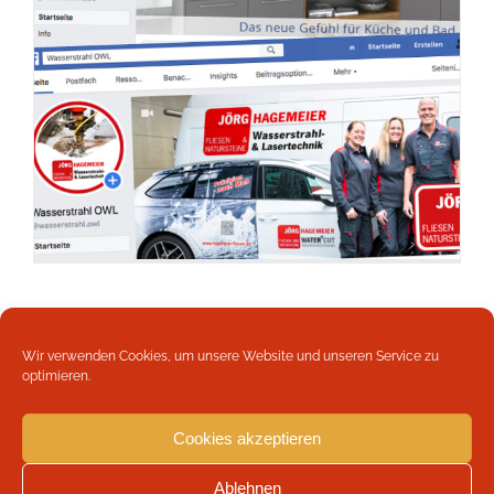
Wir verwenden Cookies, um unsere Website und unseren Service zu
optimieren.
Cookies akzeptieren
Copyright 2026 Werbeagentur Böttger | Weber und Schmale
GbR | All Rights Reserved |
Impressum
|
Datenschutzerklärung
|
Ablehnen