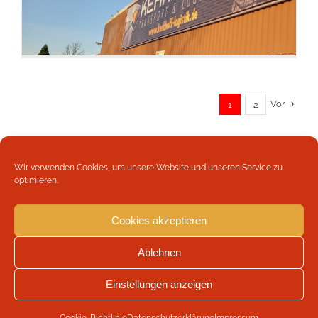
Vor
1
2
Wir verwenden Cookies, um unsere Website und unseren Service zu
optimieren.
Cookies akzeptieren
Copyright 2026 Werbeagentur Böttger | Weber und Schmale
GbR | All Rights Reserved |
Impressum
|
Datenschutzerklärung
|
Ablehnen
Cookie-Richtlinie (EU)
Einstellungen anzeigen
Facebook
LinkedIn