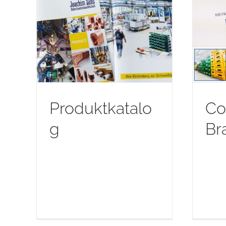
Corporate Branding
og
Fahrzeugbeschriftung
strie
Geschäftsausstattung
Messebau |
POS
Produkte | Industrie
Projekt
der Woche
Textilien
Webdesign
Produktkatalo
Co
g
Br