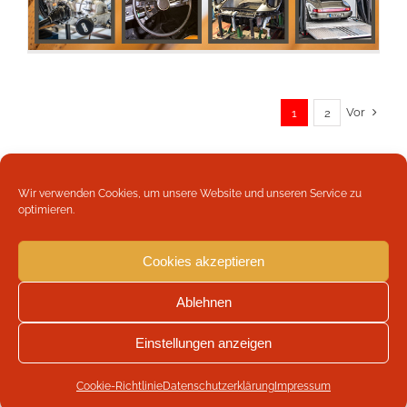
Vor
1
2
Wir verwenden Cookies, um unsere Website und unseren Service zu
optimieren.
Cookies akzeptieren
Copyright 2026 Werbeagentur Böttger | Weber und Schmale
GbR | All Rights Reserved |
Impressum
|
Datenschutzerklärung
|
Ablehnen
Cookie-Richtlinie (EU)
Einstellungen anzeigen
Facebook
LinkedIn
Cookie-Richtlinie
Datenschutzerklärung
Impressum